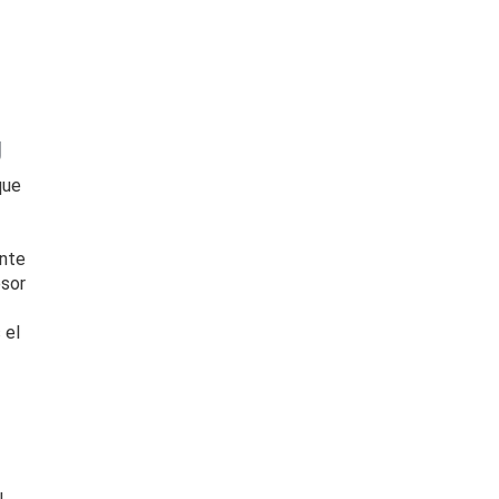
U
que
ante
esor
 el
u