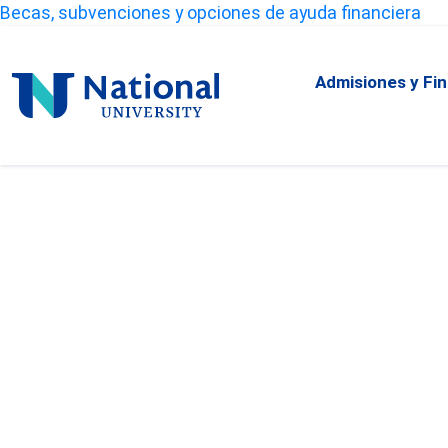
Skip
Becas, subvenciones y opciones de ayuda financiera
to
Content
Admisiones y Fi
National
University
Admisión para pr
de certificados