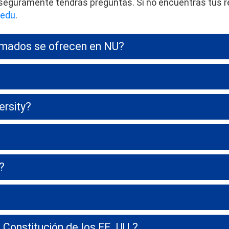
n y seguramente tendrás preguntas. Si no encuentras tu
.edu
.
omados se ofrecen en NU?
ersity?
?
 Constitución de los EE. UU.?