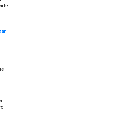
arte
gar
re
a
ro