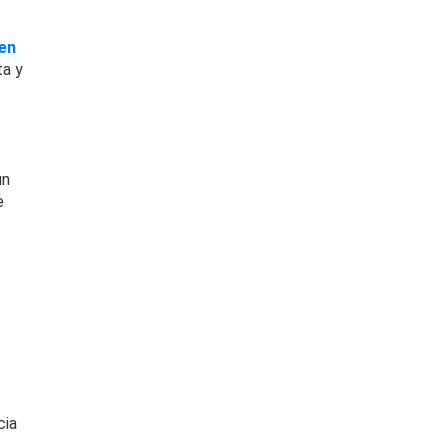
 en
ta y
un
e
cia