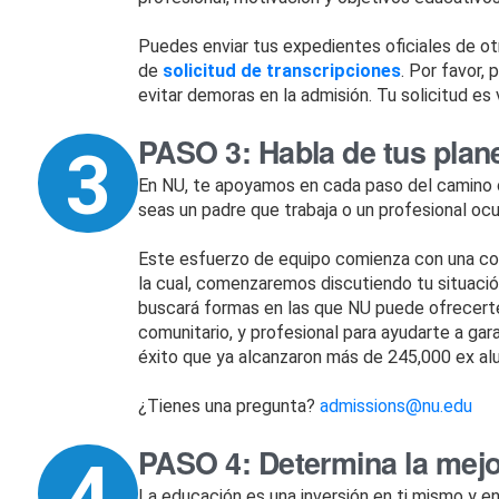
Puedes enviar tus expedientes oficiales de otr
de
solicitud de transcripciones
. Por favor,
evitar demoras en la admisión. Tu solicitud es 
PASO 3: Habla de tus plan
En NU, te apoyamos en cada paso del camino c
seas un padre que trabaja o un profesional oc
Este esfuerzo de equipo comienza con una con
la cual, comenzaremos discutiendo tu situación
buscará formas en las que NU puede ofrecerte 
comunitario, y profesional para ayudarte a ga
éxito que ya alcanzaron más de 245,000 ex
¿Tienes una pregunta?
admissions@nu.edu
PASO 4: Determina la mejo
La educación es una inversión en ti mismo y e