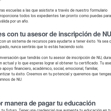
as escuelas a las que asististe a través de nuestro formulario
 proporciona todos los expedientes tan pronto como puedas para
válida por un año.
es con tu asesor de inscripción de N
on un sistema de recursos para ayudarte a tener éxito. Ya sea 
upado, nunca sentirás que lo estás haciendo solo.
versación que tendrás con tu asesor de inscripción de NU, dur
 actual y lo que esperas lograr al obtener tu certificado. Tu as
apoyo financiero, académico, social, emocional, familiar,
rantizar tu éxito. Creemos en tu potencial y queremos que tengas
 alumnos de NU.
r manera de pagar tu educación
n tu futuro. Tener una credencial que aumenta tu educación en t