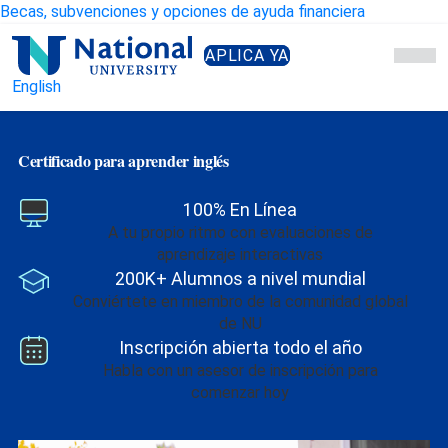
Skip
Becas, subvenciones y opciones de ayuda financiera
to
National
APLICA YA
Content
University
English
Certificado para aprender inglés
100% En Línea
A tu propio ritmo con evaluaciones de
aprendizaje interactivas
200K+ Alumnos a nivel mundial
Conviértete en miembro de la comunidad global
de NU
Inscripción abierta todo el año
Habla con un asesor de inscripción para
comenzar hoy